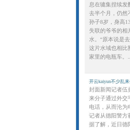
息在辘集捏续发
去半个月，仍然
孙子8岁，身高1
失联的爷爷的相
水。“原本说是
这片水域也相比
家里的电瓶车。..
封面新闻记者伍
来分子通过外交
电话，从而沦为电
记者从德阳警方
据了解，近日德