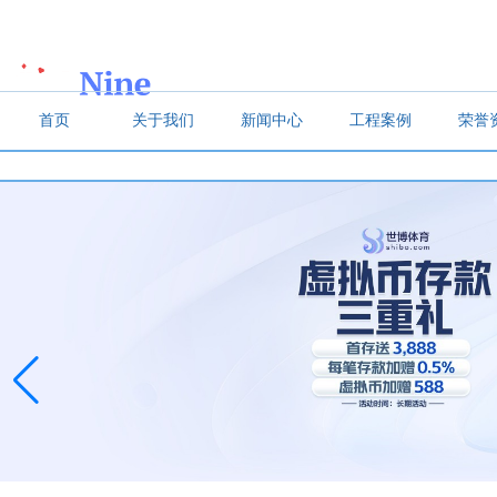
首页
关于我们
新闻中心
工程案例
荣誉