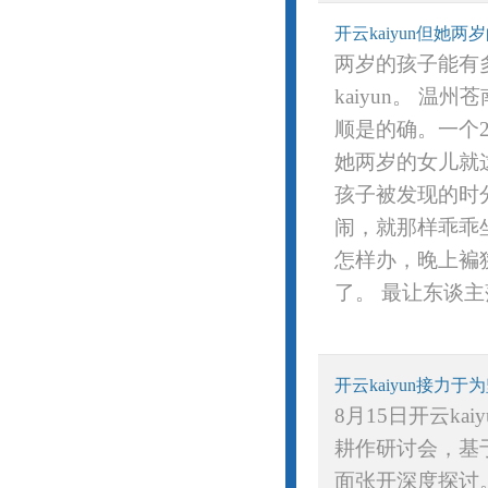
两岁的孩子能有
kaiyun。 
顺是的确。一个
她两岁的女儿就
孩子被发现的时
闹，就那样乖乖
怎样办，晚上褊
了。 最让东谈主落
8月15日开云k
耕作研讨会，基
面张开深度探讨