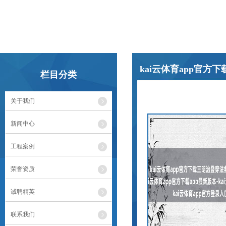
kai云体育app官方下
栏目分类
关于我们
新闻中心
工程案例
荣誉资质
诚聘精英
联系我们